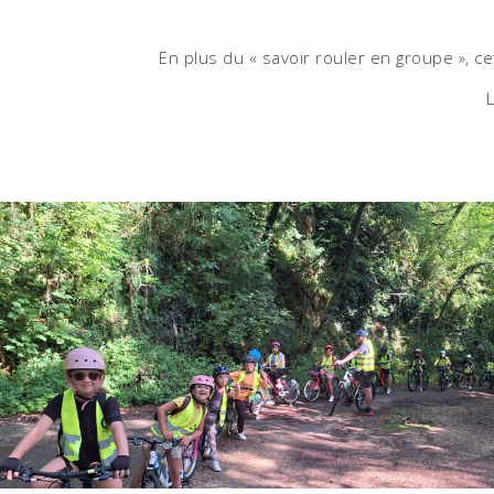
En plus du « savoir rouler en groupe », ce
L