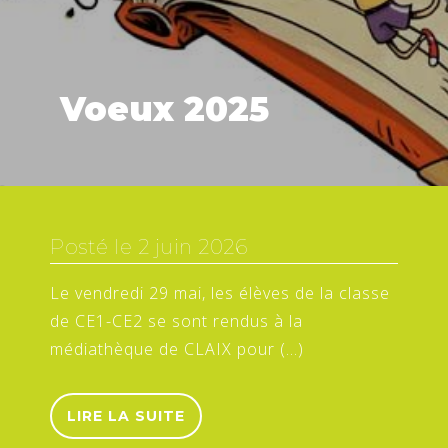
Voeux 2025
Posté le
2 juin 2026
Le vendredi 29 mai, les élèves de la classe
de CE1-CE2 se sont rendus à la
médiathèque de CLAIX pour (…)
LIRE LA SUITE